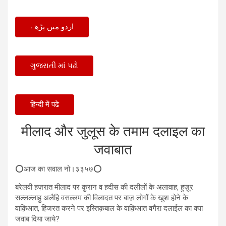
اردو میں پڑھے
ગુજરાતી માં પઢો
हिन्दी में पढे
मीलाद और जुलूस के तमाम दलाइल का
जवाबात
⭕आज का सवाल नो।३३५७⭕
बरेलवी हज़रात मीलाद पर क़ुरान व हदीस की दलीलों के अलावाह, हुज़ूर
सल्लल्लाहु अलैहि वसल्लम की विलादत पर बाज़ लोगों के खुश होने के
वाक़िआत, हिजरत करने पर इस्तिक़बाल के वाक़िआत वगैरा दलाईल का क्या
जवाब दिया जाये?