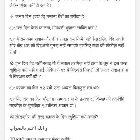
लेकिन ऐसा नहीं हो रहा है।
🎉 जनम दिन (बर्थ डे) मनाना ग़ैरों का तरीका है ।
👉 उस दिन केक काटना, मोमबत्ती बुझाना साबित करो?
👉 ये सब काम सवाब और दीन समझ कर किये जाते है इसलिए बिदअत है
और बीद’अत को बिदअती गुनाह नहीं समझते इसलिए तौबा की तौफ़ीक़ नहीं
होगी ।
🚫 इस दिन ईद नहीं मनाई तो ये सवाल हरगिज़ नहीं होगा के तुम ने इस तरह
खुशियां क्यों नहीं मनाई लेकिन अगर ये बिदअत निकली तो ज़रूर सवाल होगा
ये बिदअत क्यों की ?
👉 वफ़ात का दिन १२ रबी-उल-अव्वल बिलकुल तय था?
👉 विलादत का दिन मौलाना अहमद रजा के फ़तवा रज़विय्यह की तकविमि
तहक़ीक़ के मुताबिक़ ९ रबीउल अव्वल था।
👺 तो इब्लीस की तरह वफ़ात के दिन खुशियां क्यों मनाई?
و الله اعلم بالصواب
✍🏻 मुफ़्ती इमरान इस्माइल मेमन हनफि