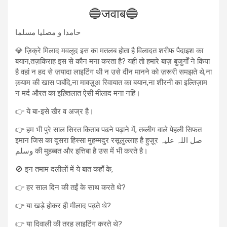
🔵जवाब🔵
حامدا و مصلیا مسلما
💎 ज़िक्रे मिलाद मवलूद इस का मतलब होता है विलादत शरीफ पैदाइश का
बयान,तज़किराह इस से कौन मना करता है? यही तो हमारे बाज़ बुजुर्गों ने किया
है वहां न हद से ज़यादा लाइटिंग थी न उसे दीन मानने को ज़रूरी समझते थे,ना
क़याम की खास पाबंदि,ना मावज़ूअ रिवायात का बयान,ना शीरनी का इल्तिज़ाम
न मर्द औरत का इख़्तिलात ऐसी मीलाद मना नहि।
👉 ये बा-इसे खैर व अज्र है।
👉 हम भी पुरे साल सिरत किताब पढने पढ़ाने में, तब्लीग वाले पेहली सिफत
इमान जिस का दूसरा हिस्सा मुहम्मदुर रसूलुल्लाह है हुज़ूर صل اللہ علیہ
وسلم की मुहब्बत और इत्तिबा है उस में भी करते है।
🚫 इन तमाम दलीलों में ये बात कहाँ के,
👉 हर साल दिन की तईं के साथ करते थे?
👉 या खड़े होकर ही मीलाद पढ़ते थे?
👉 या दिवाली की तरह लाइटिंग करते थे?