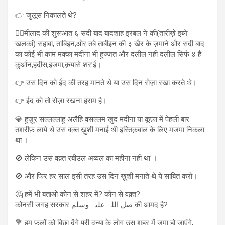
👉 जुलूस निकालते थे?
👉🏻मीलाद की शुरूआत ६ सदी बाद बादशाह इरबल ने की(तारीख़े इब्ने
खलकां) सहाबा, ताबिइन,ओर तबे ताबीइन की ३ खैर के ज़माने और सदी बाद
का कोई भी काम मक्का मदीना भी हुज्जत और दलील नहीं दलील सिर्फ ४ है
कुर्आन,हदीस,इजमा,क़यासे शर’ई।
👉 उस दिन को ईद की तरह मानते थे या उस दिन रोज़ा रखा करते थे।
👉 ईद को तो रोज़ा रखना हराम है।
💎 हुज़ूर सल्लल्लाहु अलैहि वसल्लम खुद मदीना या कूफ़ा में पेहली बार
तशरीफ़ लाये थे उस वक़्त ख़ुशी मनाई थी इस्तिक़बाल के लिए मजमा निकला
था ।
🚫 लेकिन उस वक़्त रबीउल अव्वल का महीना नहीं था ।
🚫 और फिर हर साल इसी तरह उस दिन ख़ुशी मनाते थे ये साबित करो।
🤔 हमें भी बताओ कोन से शहर में? कोन से वक़्त?
कोनसी जगह सरकार صل اللہ علیہ وسلم की आमद है?
💐 हम फ़ूलों को बिछा देंगे पूरी दुन्या के लोग उस शहर में जमा हो जाएंगे,