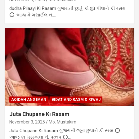
dudha Pilaayi Ki Rasam ગુજરાતી દૂલ્હે કો દૂધ પીલાને કી રસમ
⭕ આજ કે મસાઈલ નં.…
AQIDAH AND IMAN
BIDAT AND RASM O RIWAJ
Juta Chupane Ki Rasam
November 3, 2025
Mo. Mustakim
Juta Chupane Ki Rasam ગુજરાતી જૂતા છુપાને કી રસ્મ ⭕
આજ કા મસઅલા નં. ૫૦૧૫ ⭕…