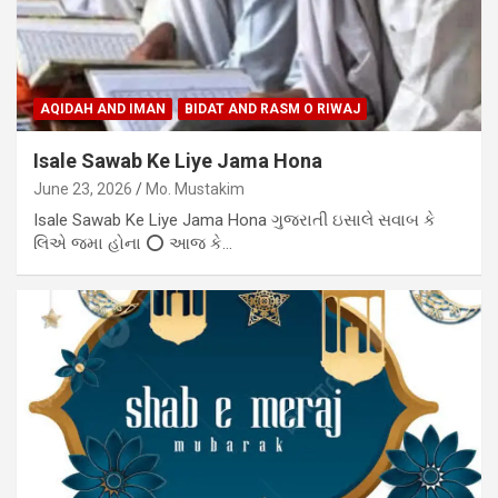
AQIDAH AND IMAN
BIDAT AND RASM O RIWAJ
Isale Sawab Ke Liye Jama Hona
June 23, 2026
Mo. Mustakim
Isale Sawab Ke Liye Jama Hona ગુજરાતી ઇસાલે સવાબ કે
લિએ જમા હોના ⭕ આજ કે…