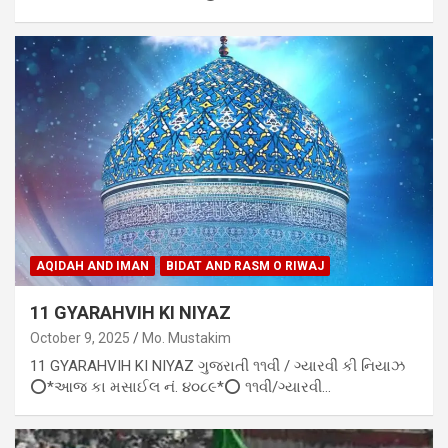
AQIDAH AND IMAN
BIDAT AND RASM O RIWAJ
11 GYARAHVIH KI NIYAZ
October 9, 2025
Mo. Mustakim
11 GYARAHVIH KI NIYAZ ગુજરાતી ૧૧વીં / ગ્યારવીં કી નિયાઝ
⭕*આજ કા મસાઈલ નં. ૪૦૮૯*⭕ ૧૧વીં/ગ્યારવી…