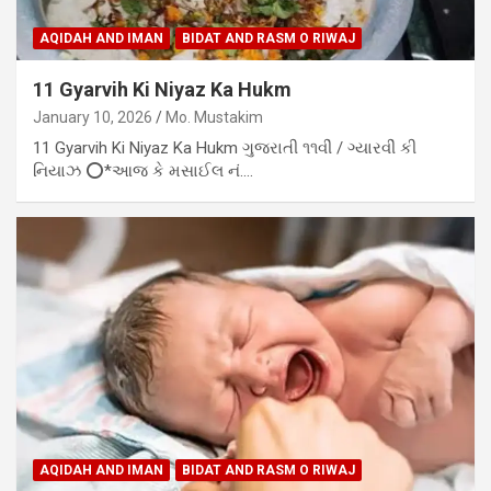
AQIDAH AND IMAN
BIDAT AND RASM O RIWAJ
11 Gyarvih Ki Niyaz Ka Hukm
January 10, 2026
Mo. Mustakim
11 Gyarvih Ki Niyaz Ka Hukm ગુજરાતી ૧૧વીં / ગ્યારવીં કી
નિયાઝ ⭕*આજ કે મસાઈલ નં.…
AQIDAH AND IMAN
BIDAT AND RASM O RIWAJ