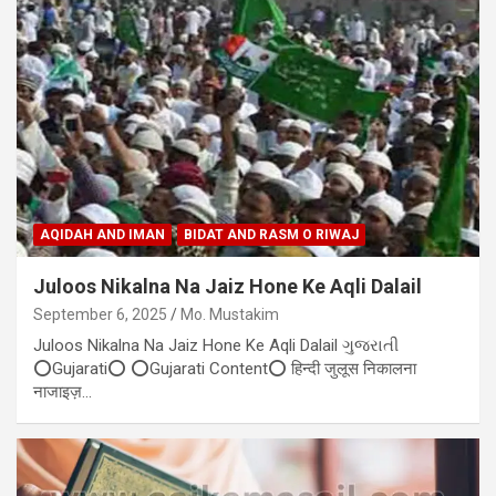
AQIDAH AND IMAN
BIDAT AND RASM O RIWAJ
Juloos Nikalna Na Jaiz Hone Ke Aqli Dalail
September 6, 2025
Mo. Mustakim
Juloos Nikalna Na Jaiz Hone Ke Aqli Dalail ગુજરાતી
⭕Gujarati⭕ ⭕Gujarati Content⭕ हिन्दी जुलूस निकालना
नाजाइज़…