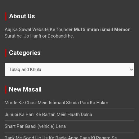
About Us
Aaj Ka Sawal Website Ke founder
Mufti imran ismail Memon
Surat he, Jo Hanfi or Deobandi he.
Categories
New Masail
Murde Ke Ghusl Mein Istimaal Shuda Pani Ka Hukm
Junubi Ka Pani Ke Bartan Mein Haath Dalna
Shart Par Gaadi (vehicle) Lena
Bank Me Sood Ho Us Ke Badle Apne Paas Ki Raqam Se