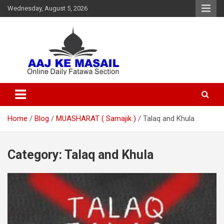
Wednesday, August 5, 2026
Online Daily Islamic Fatawa and Deeni Masail Section
Aaj Ke Masail
Home
Blog
MUASHARAT ( Samajik )
Talaq and Khula
Category:
Talaq and Khula