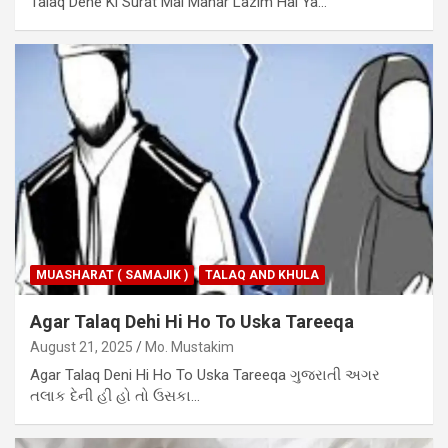
Talaq Dene Ki Surat Mai Mahar Lazim Hai Ya…
MUASHARAT ( SAMAJIK )
TALAQ AND KHULA
Agar Talaq Dehi Hi Ho To Uska Tareeqa
August 21, 2025
Mo. Mustakim
Agar Talaq Deni Hi Ho To Uska Tareeqa ગુજરાતી અગર
તલાક દેની હી હો તો ઉસકા…