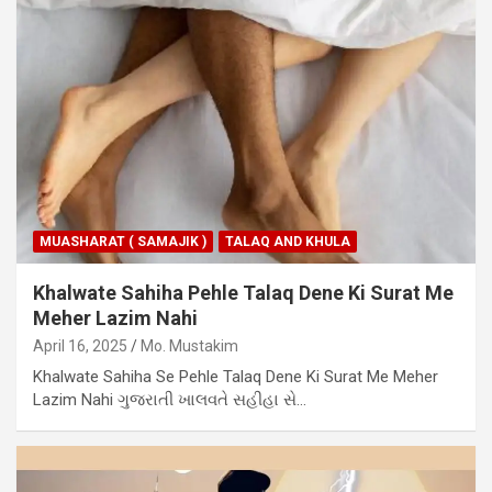
MUASHARAT ( SAMAJIK )
TALAQ AND KHULA
Khalwate Sahiha Pehle Talaq Dene Ki Surat Me
Meher Lazim Nahi
April 16, 2025
Mo. Mustakim
Khalwate Sahiha Se Pehle Talaq Dene Ki Surat Me Meher
Lazim Nahi ગુજરાતી ખાલવતે સહીહા સે…