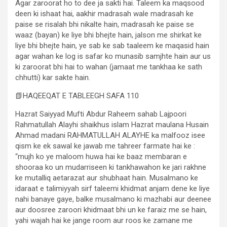
Agar zaroorat ho to dee ja sakti hai. Taleem ka maqsood
deen ki ishaat hai, aakhir madrasah wale madrasah ke
paise se risalah bhi nikalte hain, madrasah ke paise se
waaz (bayan) ke liye bhi bhejte hain, jalson me shirkat ke
liye bhi bhejte hain, ye sab ke sab taaleem ke maqasid hain
agar wahan ke log is safar ko munasib samjhte hain aur us
ki zaroorat bhi hai to wahan (jamaat me tankhaa ke sath
chhutti) kar sakte hain.
📗HAQEEQAT E TABLEEGH SAFA 110
Hazrat Saiyyad Mufti Abdur Raheem sahab Lajpoori
Rahmatullah Alayhi shaikhus islam Hazrat maulana Husain
Ahmad madani RAHMATULLAH ALAYHE ka malfooz isee
qism ke ek sawal ke jawab me tahreer farmate hai ke :
“mujh ko ye maloom huwa hai ke baaz membaran e
shooraa ko un mudarriseen ki tankhawahon ke jari rakhne
ke mutalliq aetarazat aur shubhaat hain. Musalmano ke
idaraat e talimiyyah sirf taleemi khidmat anjam dene ke liye
nahi banaye gaye, balke musalmano ki mazhabi aur deenee
aur doosree zaroori khidmaat bhi un ke faraiz me se hain,
yahi wajah hai ke jange room aur roos ke zamane me