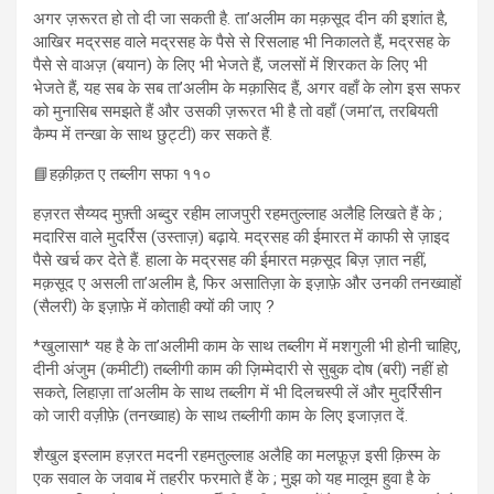
अगर ज़रूरत हो तो दी जा सकती है. ता’अलीम का मक़सूद दीन की इशांत है,
आखिर मद्रसह वाले मद्रसह के पैसे से रिसलाह भी निकालते हैं, मद्रसह के
पैसे से वाअज़ (बयान) के लिए भी भेजते हैं, जलसों में शिरकत के लिए भी
भेजते हैं, यह सब के सब ता’अलीम के मक़ासिद हैं, अगर वहाँ के लोग इस सफर
को मुनासिब समझते हैं और उसकी ज़रूरत भी है तो वहाँ (जमा’त, तरबियती
कैम्प में तन्खा के साथ छुट्टी) कर सकते हैं.
📘हक़ीक़त ए तब्लीग सफा ११०
हज़रत सैय्यद मुफ़्ती अब्दुर रहीम लाजपुरी रहमतुल्लाह अलैहि लिखते हैं के ;
मदारिस वाले मुदर्रिस (उस्ताज़) बढ़ाये. मद्रसह की ईमारत में काफी से ज़ाइद
पैसे खर्च कर देते हैं. हाला के मद्रसह की ईमारत मक़सूद बिज़ ज़ात नहीं,
मक़सूद ए असली ता’अलीम है, फिर असातिज़ा के इज़ाफ़े और उनकी तनख्वाहों
(सैलरी) के इज़ाफ़े में कोताही क्यों की जाए ?
*खुलासा* यह है के ता’अलीमी काम के साथ तब्लीग में मशगुली भी होनी चाहिए,
दीनी अंजुम (कमीटी) तब्लीगी काम की ज़िम्मेदारी से सुबुक दोष (बरी) नहीं हो
सकते, लिहाज़ा ता’अलीम के साथ तब्लीग में भी दिलचस्पी लें और मुदर्रिसीन
को जारी वज़ीफ़े (तनख्वाह) के साथ तब्लीगी काम के लिए इजाज़त दें.
शैखुल इस्लाम हज़रत मदनी रहमतुल्लाह अलैहि का मलफ़ूज़ इसी क़िस्म के
एक सवाल के जवाब में तहरीर फरमाते हैं के ; मुझ को यह मालूम हुवा है के