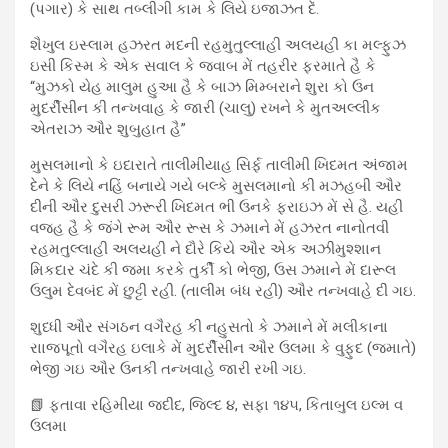
(પગાર) કે સાથ તબ્લીગી કામ કે લિયે ઇજાઝત દેં.
શૈખુલ ઇસ્લામ હઝરત મદની રહમુતુલ્લાહી અલયહી કા મલ્ફુઝ
ઇસી કિસ્મ કે એક સવાલ કે જવાબ મેં તહરીર ફરમાતે હૈ કે
“મુઝકો યેહ માલુમ હુઆ હૈ કે બાઝ મિમ્બરાને શુરા કો ઉન
મુદર્રીસીન કી તન્ખવાહ કે જારી (ચાલુ) રખને કે મુતઅલ્લીક
એતરાઝ ઔર શુબુહાત હૈ”
મુસલમાનો કે ઇદારાતે તાલીમીયાહ સિર્ફ તાલીમી ખિદમત અંજામ
દેને કે લિયે નહિં બનાયે ગયે બલ્કે મુસલમાનો કી મઝહબી ઔર
દીની ઔર દુસરી ઝરૂરી ખિદમત ભી ઉનકે ફરાઇઝ મેં સે હૈ. યહી
વજહ હૈ કે જંગે રૂમ ઔર રૂસ કે ઝમાને મેં હઝરત નાનોતવી
રહમતુલ્લાહી અલયહી ને દૌરે કિયે ઔર એક અઝીમુશ્શાન
મિકદાર ચંદે કી જમા કરકે તુર્કી કો ભેજી, ઉસ ઝમાને મેં દારૂલ
ઉલુમ દેવબંદ મેં છુટ્ટી રહી. (તાલીમ બંધ રહી) ઔર તન્ખવાહે દી ગઇ.
શુધ્ધી ઔર સંગઠન વગૈરહ કી નહુસતો કે ઝમાને મેં મલીકાના
રાાજપૂતો વગૈરહ ઇલાકે મેં મુદર્રીસીન ઔર ઉલમા કે વુફુદ (જમાતે)
ભેજી ગઇ ઔર ઉનકી તન્ખવાહે જારી રખી ગઇ.
📗 ફતાવા રહિમીયા જદીદ, જિલ્દ ૪, સફા ૧૪૫, કિતાબુલ ઇલ્મ વ
ઉલમા