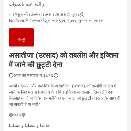
و الله اعلم بالصواب
✍🏻 *મુફતી ઇમરાન ઇસ્માઇલ મેમણ, હનફી,
🕌 ઉસ્તાઝે દારૂલ ઉલુમ રામપુરા, સુરત, ગુજરાત, ભારત
हिन्दी
असातीजा (उत्साद) को तबलीग़ और इज्तिमा
में जाने की छुट्टी देना
⭕आज का मसाइल न.३८१६⭕
अरबी मदारिस और मकातिब के असातीजाः (उस्ताद) को तब्लीगी जमा’त में
जाने के लिए माहना (मंथली) तीन दिन इज्तिमा या सालाना (इयरली) एक
चिल्लाह या ज़िन्दगी के चार महीने या एक साल की छुट्टी तनखाह के साथ दी
जा सकती है या नहीं?
🔵जवाब🔵
حامدا و مصلیا و مسلما