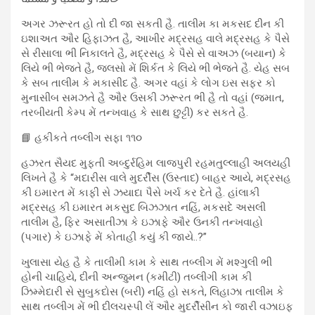
અગર ઝરૂરત હો તો દી જા સકતી હૈ. તાલીમ કા મકસદ દીન કી
ઇશાઅત ઔર હિફાઝત હૈ, આખીર મદ્રસહ વાલે મદ્રસહ કે પૈસે
સે રીસાલા ભી નિકાલતે હૈ, મદ્રસહ કે પૈસે સે વાઅઝ (બયાન) કે
લિયે ભી ભેજતે હૈ, જલસો મેં શિર્કત કે લિયે ભી ભેજતે હૈ. યેહ સબ
કે સબ તાલીમ કે મકાસીદ હૈ. અગર વહાં કે લોગ ઇસ સફર કો
મુનાસીબ સમઝતે હૈ ઔર ઉસકી ઝરૂરત ભી હૈ તો વહાં (જમાત,
તરબીયતી કેમ્પ મેં તન્ખવાહ કે સાથ છુટ્ટી) કર સકતે હૈ.
📘 હકીકતે તબ્લીગ સફા ૧૧૦
હઝરત સૈયદ મુફતી અબ્દુર્રહિમ લાજપુરી રહમતુલ્લાહી અલયહી
લિખતે હૈ કે “મદારીસ વાલે મુદર્રીસ (ઉસ્તાદ) બાહર આયે, મદ્રસહ
કી ઇમારત મેં કાફી સે ઝયાદા પૈસે ખર્ચ કર દેતે હૈ. હાંલાકી
મદ્રસહ કી ઇમારત મકસુદ બિઝઝાત નહિં, મકસદે અસલી
તાલીમ હૈ, ફિર અસાતીઝા કે ઇઝાફે ઔર ઉનકી તન્ખવાહો
(પગાર) કે ઇઝાફે મેં કોતાહી કયું કી જાયે..?”
ખુલાસા યેહ હૈ કે તાલીમી કામ કે સાથ તબ્લીગ મેં મશ્ગુલી ભી
હોની ચાહિયે, દીની અન્જુમન (કમીટી) તબ્લીગી કામ કી
ઝિમ્મેદારી સે સુબુકદોસ (બરી) નહિં હો સકતે, લિહાઝા તાલીમ કે
સાથ તબ્લીગ મેં ભી દીલચસ્પી લેં ઔર મુદર્રીસીન કો જારી વઝાઇફ