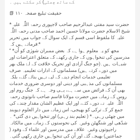
کے ساتھ چھٹی) کر سکتے ہیں ۔
📗 حقیقت تبلیغ صفحہ ۱۱۰
*حضرت سید مفتی عبدالرحیم صاحب لاجپوری رحمۃ اللّٰہ علیہ
شیخ الاسلام حضرت مولانا حسین احمد صاحب مدنی رحمۃ اللّٰہ
علیہ کا ملفوظ اسی قسم کے ایک سوال کے جواب میں تحریر
فرماتے ہیں کہ:*
” *مجھ کو یہ معلوم ہوا ہے کہ بعض ممبران شورٰی کو اُن
مدرسین کی تنخواہوں کے جاری رکھنے کے متعلق اعتراضات اور
شبہات ہیں۔(جو جنگ آزادی اور تحریک خلافت کے لۓ ملک بھر
میں دورے کرتے ہیں) مسلمانوں کے ادارات تعلیمیہ صرف
تعلیمی خدمات انجام دینے کے لیے نہیں بنائے گئے، بلکہ
مسلمانوں کی مذہبی اور دینی اور دوسری ضروری خدمات
بھی اُن کے فرائض میں سے ہے، یہی وجہ ہے کہ جنگ روم اور
روس کے زمانے میں حضرت مولانا قاسم صاحب نانوتوی رحمۃ
اللّٰہ علیہ نے دورے کئے، اور ایک عظیم الشان مقدار چندے کی
جمع کر کے ترکی کو بھیجی، اس زمانے میں دار العلوم دیوبند
میں چھٹی رہی۔* ( تعلیم بند رہی) اور تنخواہیں دی گئی* ۔
شدّھی اور شنگھٹن وغیرہ کی نحوستوں کے زمانے میں مالکانہ
راجپوتوں وغیرہ علاقے میں مدرسین اور علماء کے وفود (
جماعتیں) بھیجے گئے اور اُن کی تنخواہیں جاری رکھی گئی۔