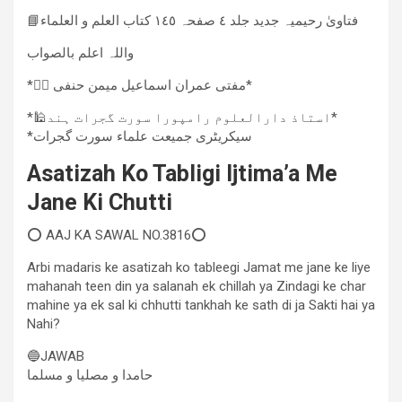
📘فتاویٰ رحیمیہ جدید جلد ٤ صفحہ ١٤٥ کتاب العلم و العلماء
واللہ اعلم بالصواب
*✍🏻 مفتی عمران اسماعیل میمن حنفی*
*🕌استاذ دارالعلوم رامپورا سورت گجرات ہند*
*سیکریٹری جمیعت علماء سورت گجرات
Asatizah Ko Tabligi Ijtima’a Me
Jane Ki Chutti
⭕ AAJ KA SAWAL NO.3816⭕
Arbi madaris ke asatizah ko tableegi Jamat me jane ke liye
mahanah teen din ya salanah ek chillah ya Zindagi ke char
mahine ya ek sal ki chhutti tankhah ke sath di ja Sakti hai ya
Nahi?
🔵JAWAB
حامدا و مصلیا و مسلما