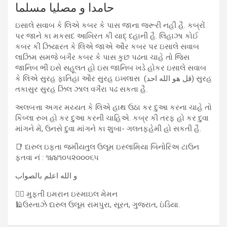
حامدا و مصلیا مسلما
ઇસાલે સવાબ કે લિએ કબર કે પાસ જાના જરૂરી નહીં હૈ. કબ્રોં
પર જાને કા મકસદ આખિરત કી યાદ્ દહાની હૈ. લિહાઝા કોઈ
કબર કી ઝિયારત કે લિએ જાએ ઔર કબર પર ઇસાલે સવાબ
લાઝિમ સમજે બગૈર કબર કે પાસ કુછ પઢના ચાહે તો જિસ
જાનિબ ભી ઇસે સહૂલત હો ઇસ જાનિબ ખડે હોકર ઇસાલે સવાબ
કે લિએ સુરહ ફાતિહા ઔર સુરહ ઇખલાસ (قل هو الله احد) સુરહ
તકાસુર સુરહ ઝિલ ઝાલ વગૈરા પઢ સકતા હૈ.
અલબત્તા અગર મય્યત કે લિએ હાથ ઉઠા કર દુઆ કરના ચાહે તો
કિબ્લા રુખ હો કર દુઆ કરની ચાહિએ. કબ્ર કી તરફ હો કર દુવા
માંગને મેં, ઉનસે દુવા માંગને કા શુબા- ગલતફહેમી હો સકતી હૈ.
📑 દારુલ ઇફ્તા જમીયતુલ ઉલૂમ ઇસ્લામિયા બિનોરિઅ ટાઉન
ફતવા નં : ૧૪૪૧૦૫૨૦૦૦૬૫
و الله اعلم بالصواب
✍🏻 મુફ્તી ઇમરાન ઇસ્માઇલ મેમન
🕌ઉસ્તાઝે દારુલ ઉલૂમ રામપુરા, સૂરત, ગુજરાત, ઇંડિયા.