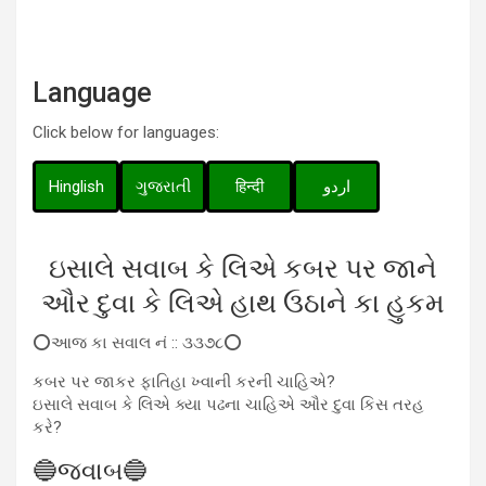
Language
Click below for languages:
Hinglish
ગુજરાતી
हिन्दी
اردو
ઇસાલે સવાબ કે લિએ કબર પર જાને
ઔર દુવા કે લિએ હાથ ઉઠાને કા હુકમ
⭕આજ કા સવાલ નં :: ૩૩૭૮⭕
કબર પર જાકર ફાતિહા ખ્વાની કરની ચાહિએ?
ઇસાલે સવાબ કે લિએ ક્યા પઢના ચાહિએ ઔર દુવા કિસ તરહ
કરે?
🔵જવાબ🔵