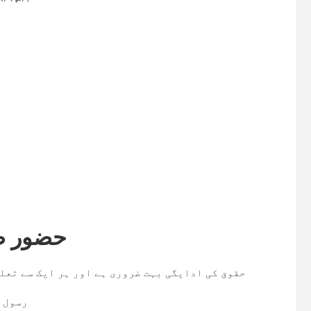
حضور صل
حقوق کی ادایگی بہت ضروری ہے اور ہر ایک سے تعلق
رسول ا