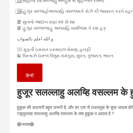
1⃣3⃣ સહાબા રદિઅલ્લાહુઅન્હુમ સે મુહબ્બત રખના.
1⃣4⃣ હુઝૂર સલ્લાહોઅલયહિ વસલ્લમકે રોઝે કી જ્યારત કરતે રહન
📗 સુનનો આદાબ સફા ૨૨ સે ૨૪
📗 હુઝૂર સલ્લલ્લાહુ અલયહિ વસલ્લિમ કે દશ હક્
و الله اعلم بالصواب
✍🏻 મુફતી ઇમરાન ઇસ્માઇલ મેમણ, હનફી
🕌 ઉસ્તાઝે દારૂલ ઉલુમ રામપુરા, સુરત, ગુજરાત, ભારત
हिन्दी
हुजूर सलल्लाहु अलय्हि वसल्लम के 
हुक़ूक़ की अदायगी बहुत ज़रूरी है, और हर एक से तअल्लुक़ के कुछ आदाब होते 
रसूलुल्लाह सलल्लाहु अलय्हि वसल्लम के क्या हुक़ूक़ व आदाब है ?
🔵जवाब🔵