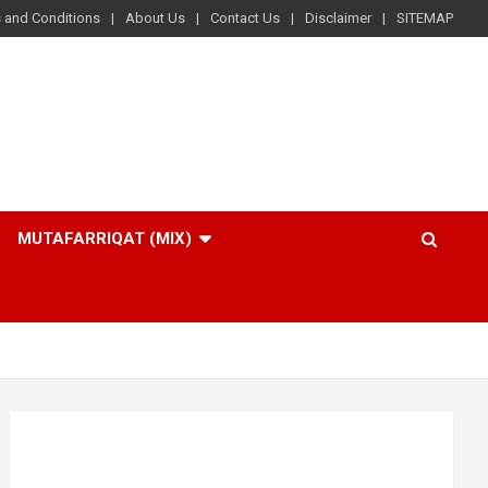
 and Conditions
About Us
Contact Us
Disclaimer
SITEMAP
MUTAFARRIQAT (MIX)