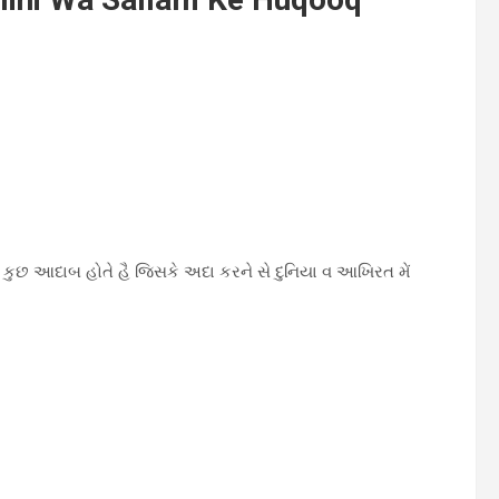
ુછ આદાબ હોતે હૈ જિસકે અદા કરને સે દુનિયા વ આખિરત મેં