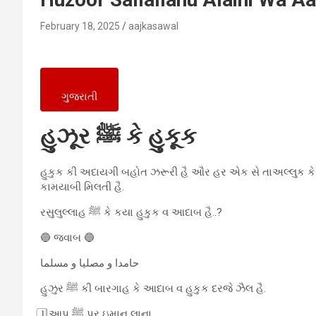
February 18, 2025
aajkasawal
ગુજરાતી
હુઝૂર ﷺ કે હુકૂક
હુકુક કી અદાયગી બહોત ઝરૂરી હૈ ઔર હર એક સે તાઅલ્લુક કે ક
કામયાબી મિલતી હૈ.
રસુલુલ્લાહ ﷺ કે કયા હુકુક વ આદાબ હૈ..?
🔵 જવાબ 🔵
حامدا و مصلیا و مسلما
હુઝુર ﷺ કી બારગાહ કે આદાબ વ હુકુક દરજે ઝૈલ હૈ.
1⃣ આપ ﷺ પર ઇમાન લાના.