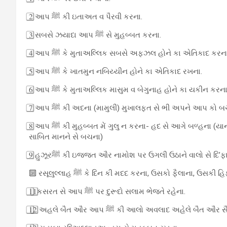
2⃣ આપ ﷺ કી ઇતાઅત વ પૈરવી કરના.
3⃣ સબસે ઝયાદા આપ ﷺ સે મુહબ્બત કરના.
4⃣ આપ ﷺ કે મુતાઅલ્લિક સબસે અફઝલ હોને કા એતિકાદ કરના
5⃣ આપ ﷺ કે ખાતમુન નબિય્યીન હોને કા એતિકાદ રખના.
6⃣ આપ ﷺ કે મુતાઅલ્લિક માસુમ વ બેગુનાહ હોને કા યકીન કરના
7⃣ આપ ﷺ કી અદના (મામુલી) મુખાલફત સે ભી અપને આપ કો બ
8⃣ આપ ﷺ કી મુહબ્બત મેં ગુલુ ન કરના- હદ સે આગે બળ્હના (યાની અલ્લાહ તઆલા કે સાથ મખ્સુસ સિફાત કો આપ ﷺ કે લિયે
સાબિત માનને સે બચના)
9⃣ હુઝૂરﷺ કી ઇજ્જત ઔર નામોશ પર ઉગલી ઉઠાને વાલો સ
🔟 રસૂલુલ્લાહ ﷺ કે દિન કી મદદ કરના, ઉસકો ફૈલાના‌, ઉસ
1⃣1⃣કસરત સે આપ ﷺ પર દુરૂદો સલામ ભેજતે રહેના.
1⃣2⃣ અહલે બૈત ઔર આપ ﷺ કી આલો અવલાદ અહેલે બ