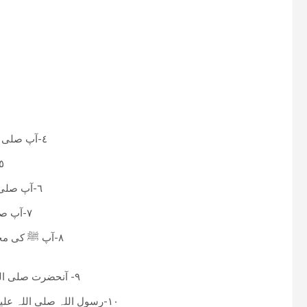
٤-آپ صلی اللہ علیہ وسلم کے متعلق سب سے افضل ہونے کا اعتقاد رکھنا۔
٥-آپ صلی اللہ علیہ وسلم کے خاتم النبیین ہونے ک
٦-آپ صلی اللہ علیہ وسلم کے متعلق معصوم و بے گناہ ہونے کا یقین کرنا۔
٧-آپ صلی اللہ علیہ وسلم کی ادنی مخالفت سے بھی اپنے آپ کو بچانا۔
٨-آپ ﷺ کی محبت میں غلو ( یعنی اللہ سبحانہ و تعالیٰ کے مخصوص صفات کو
٩- آنحضرت صلی اللہ علیہ وسلم کی شان میی انگلیاں اٹھانے والوں سے دفاع کرنا۔
١٠-رسول اللہ صلی اللہ علیہ وسلم کے دین کی مدد کرنا، اسے پھیلانا، اس کی حفاظت کرنا۔