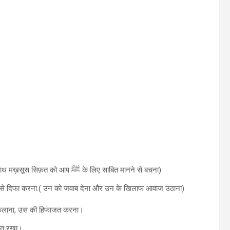
८। आप ﷺ की मुहब्बत में गुलु-हद से आगे बढ़ना (यानि अल्लाह ता`अला के साथ मख़सूस सिफ़त को आप ﷺ के लिए साबित मानने से बचना)
ों से दिफा करना.( उन को जवाब देना और उन के खिलाफ आवाज उठाना)
 फेलाना, उस की हिफाजत करना।
ब्बत रख्ना।