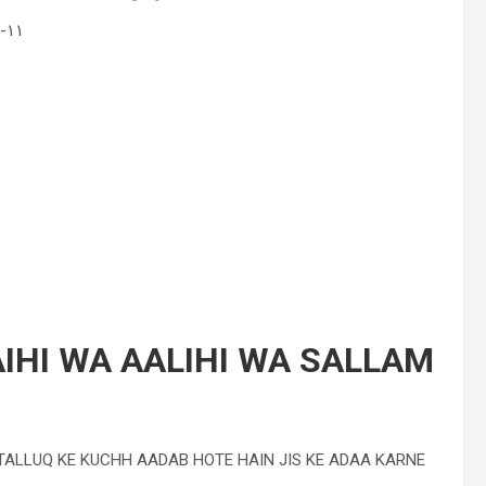
١١- اہل بیت اور آپ صلی اللہ علیہ وسلم کی اولاد سے محبت رکھنا
IHI WA AALIHI WA SALLAM
 TALLUQ KE KUCHH AADAB HOTE HAIN JIS KE ADAA KARNE