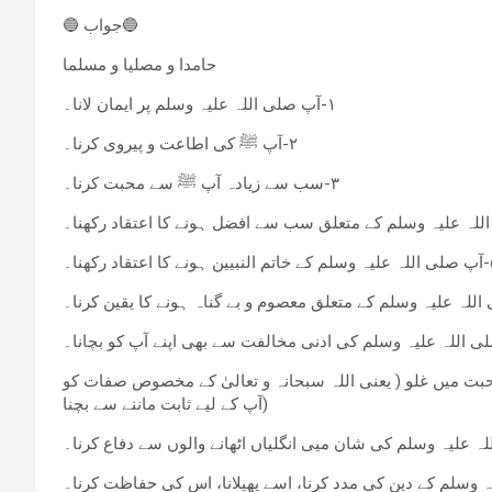
🔵 جواب🔵
حامدا و مصلیا و مسلما
١-آپ صلی اللہ علیہ وسلم پر ایمان لانا۔
٢-آپ ﷺ کی اطاعت و پیروی کرنا۔
٣-سب سے زیادہ آپ ﷺ سے محبت کرنا۔
ا اعتقاد رکھنا۔
آپ کے لیے ثابت ماننے سے بچنا)