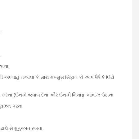
.
.
ચાના.
ે દિ’ફા કરના (ઉનકો જવાબ દેના ઔર ઉનકી ખિલાફ આવાઝ ઉઠાના.
કી હિફાઝત કરના.
ૈત ઔર સૈયદો સે મુહબ્બત રખના.