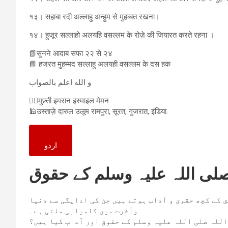
१३। सहाबा रदी अल्लाहु अन्हुम से मुहब्बत रखना।
१४। हुजूर सल्लाहो अलयहि वसल्लम के रोज़े की जियारत करते रहना ।
📗सुनने आदाब सफा २२ से २४
📘 हजरत मुहम्मद सल्लाहु अलयही वसल्लम के दस हक
و الله اعلم بالصواب
✍🏻मुफ़्ती इमरान इस्माइल मेमन
🕌उस्ताज़े दारुल उलूम रामपुरा, सूरत, गुजरात, इंडिया.
اردو
ی اللہ علیہ وسلم کے حقوق
 کے کچھ حقوق و آداب ہوتے ہیں جن کی ادایگی سے دنیا
وآخرت میں کامیابی ملتی ہے۔
للہ صلی اللہ علیہ وسلم کے حقوق اور آداب کیا ہیں؟