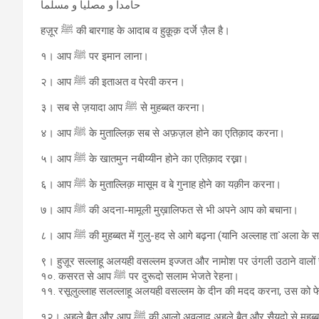
حامدا و مصلیا و مسلما
हज़ूर ﷺ की बारगाह के आदाब व हुक़ूक़ दर्जे ज़ैल है।
१। आप ﷺ पर इमान लाना।
२। आप ﷺ की इताअत व पेरवी करन।
३। सब से ज़यादा आप ﷺ से मुहब्बत करना।
४। आप ﷺ के मुताल्लिक़ सब से अफ़ज़ल होने का एतिक़ाद करना।
५। आप ﷺ के खातमुन नबीय्यीन होने का एतिक़ाद रख्ना।
६। आप ﷺ के मुताल्लिक़ मासूम व बे गुनाह होने का यक़ीन करना।
७। आप ﷺ की अदना-मामूली मुख़ालिफत से भी अपने आप को बचाना।
९। हुज़ूर सल्लाहू अलयही वसल्लम इज्जत और नामोश पर उंगली उठाने वाल
१०. कसरत से आप ﷺ पर दुरूदो सलाम भेजते रेहना।
११. रसूलुल्लाह सलल्लाहू अलयही वसल्लम के दीन की मदद करना, उस को
१२। अहले बैत और आप ﷺ की आलो अवलाद अहले बैत और सैयदो से मुह