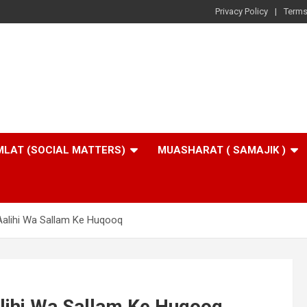
Privacy Policy
Terms
LAT (SOCIAL MATTERS)
MUASHARAT ( SAMAJIK )
 Aalihi Wa Sallam Ke Huqooq
alihi Wa Sallam Ke Huqooq