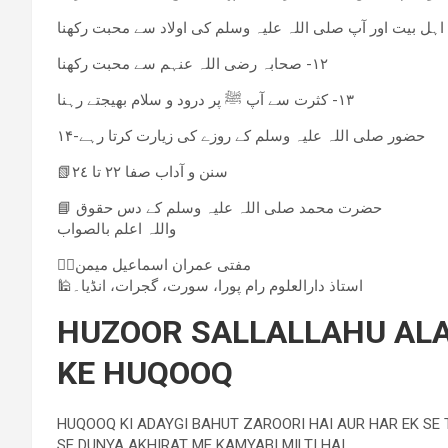
١٢- صحابہ رضی اللہ عنہم سے محبت رکھنا
١٣- کثرت سے آپ ﷺ پر درود و سلام بھیجتے رہنا
۱۴-حضور صلی اللہ علیہ وسلم کے روزے کی زیارت کرتا رہے
📗سنن و آداب صفا ٢٢ تا ٢٤
📘 حضرت محمد صلی اللہ علیہ وسلم کے دس حقوق
واللہ اعلم بالصواب
✍🏻مفتی عمران اسماعیل میمن
🕌استاذ دارالعلوم رام پورا، سورت، گجرات، انڈیا۔
HUZOOR SALLALLAHU ALA
KE HUQOOQ
HUQOOQ KI ADAYGI BAHUT ZAROORI HAI AUR HAR EK SE
SE DUNYA AKHIRAT ME KAMYABI MILTI HAI.